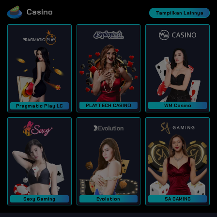
Casino
Tampilkan Lainnya
PLAYTECH CASINO
WM Casino
Pragmatic Play LC
Sexy Gaming
Evolution
SA GAMING